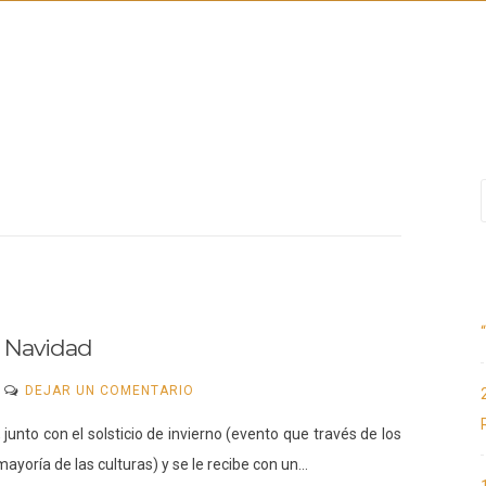
IO
NOSOTROS
ESCUELA DE LA RISA
RADIO
CONTACTO
a Navidad
EN
DEJAR UN COMENTARIO
21
 junto con el solsticio de invierno (evento que través de los
DE
mayoría de las culturas) y se le recibe con un…
DICIEMBRE.