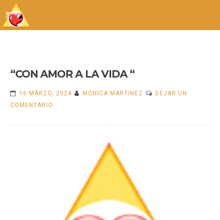
CON AMOR A LA VIDA
Skip
to
content
“CON AMOR A LA VIDA “
16 MARZO, 2024
MÓNICA MARTINEZ
DEJAR UN
EN
COMENTARIO
“CON
AMOR
A
LA
VIDA
“