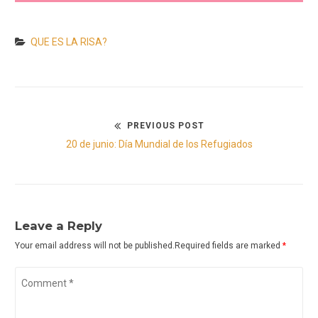
QUE ES LA RISA?
PREVIOUS POST
Navegación
Previous
20 de junio: Día Mundial de los Refugiados
de
post:
entradas
Leave a Reply
Your email address will not be published.Required fields are marked
*
Comment
*