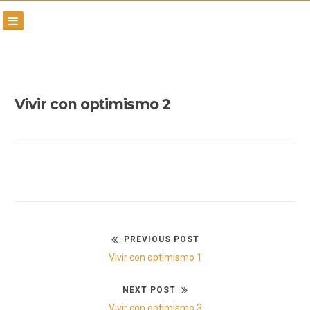
Skip
to
content
Vivir con optimismo 2
PREVIOUS POST
Navegación
Previous
Vivir con optimismo 1
de
post:
NEXT POST
entradas
Next
Vivir con optimismo 3