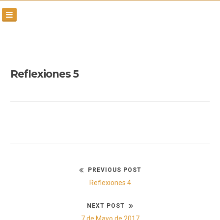
Skip
to
content
Reflexiones 5
PREVIOUS POST
Navegación
Previous
Reflexiones 4
de
post:
NEXT POST
entradas
Next
7 de Mayo de 2017