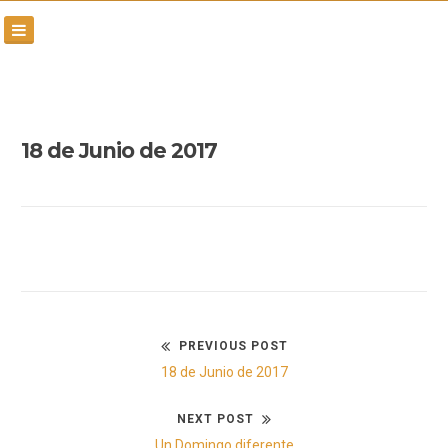
Skip
to
content
18 de Junio de 2017
PREVIOUS POST
Navegación
Previous
18 de Junio de 2017
de
post:
NEXT POST
entradas
Next
Un Domingo diferente